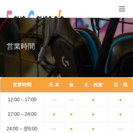
コ
ン
テ
ン
HOURS
ツ
へ
営業時間
ス
キ
ッ
プ
営業時間
月-木
金
土・祝前
日・祝
12:00 – 17:00
―
―
●
●
17:00 – 24:00
●
●
●
●
24:00 – 翌6:00
―
●
●
―