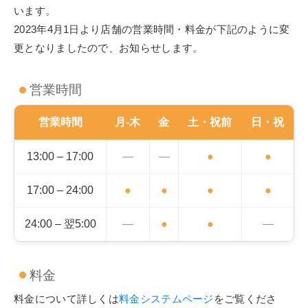
います。
2023年4月1日より店舗の営業時間・料金が下記のように変
更となりましたので、お知らせします。
営業時間
営業時間
月-木
金
土・祝前
日・祝
13:00 – 17:00
―
―
●
●
17:00 – 24:00
●
●
●
●
24:00 – 翌5:00
―
●
●
―
料金
料金について詳しくは
料金システムページ
をご覧くださ