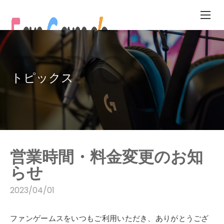
コ
ン
テ
ン
TOPICS
ツ
へ
トピックス
ス
キ
ッ
プ
営業時間・料金変更のお知
らせ
2023/04/01
ファンゲームスをいつもご利用いただき、ありがとうござ