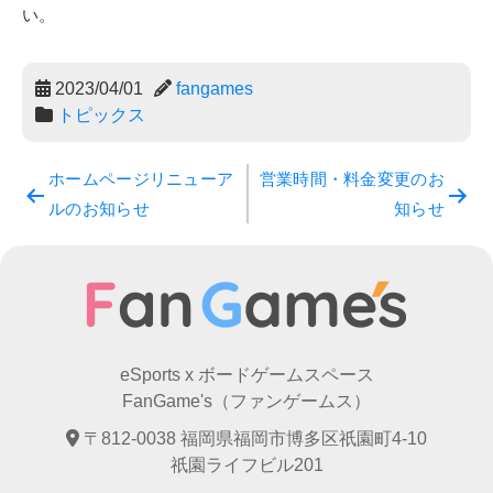
い。
2023/04/01
fangames
トピックス
投
ホームページリニューア
営業時間・料金変更のお
ルのお知らせ
知らせ
稿
ナ
ビ
ゲ
eSports x ボードゲームスペース
ー
FanGame's（ファンゲームス）
シ
〒812-0038 福岡県福岡市博多区祇園町4-10
祇園ライフビル201
ョ